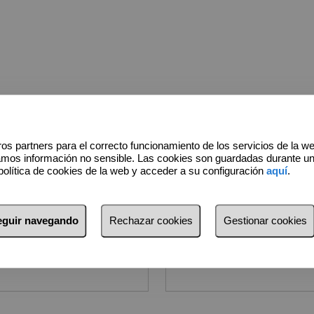
os partners para el correcto funcionamiento de los servicios de la w
amos información no sensible. Las cookies son guardadas durante u
política de cookies de la web y acceder a su configuración
aquí
.
*
Apellidos
seguir navegando
Rechazar cookies
Gestionar cookies
*
E-mail