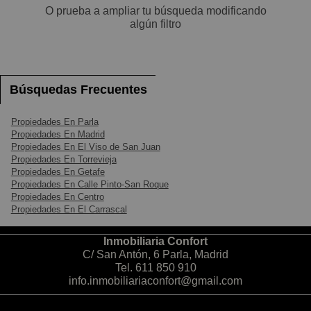
O prueba a ampliar tu búsqueda modificando
Pequeños
algún filtro
Grandes
Búsquedas Frecuentes
Propiedades En Parla
Propiedades En Madrid
Propiedades En El Viso de San Juan
Propiedades En Torrevieja
Propiedades En Getafe
Propiedades En Calle Pinto-San Roque
Propiedades En Centro
Propiedades En El Carrascal
Inmobiliaria Confort
C/ San Antón, 6 Parla, Madrid
Tel.
611 850 910
info.inmobiliariaconfort@gmail.com