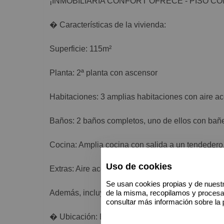
¡INMOBILIARIA CONFORT OFRECE - PISO C
� Características de la vivienda:
Superficie: 115m²
Planta: 2ª planta con ascensor
Habitaciones: 3 amplias habitaciones con aire ac
Baños: 2 baños completos, uno de ellos con bañ
Cocina: Amplia cocina con salida a un tendedero
Uso de cookies
Extras: Aire acondicionado, parking con videovigi
Se usan cookies propias y de nuestr
Además, incluye plaza de garaje y trastero para
de la misma, recopilamos y proces
consultar más información sobre la 
� Ubicación: En una de las zonas más cotizadas d