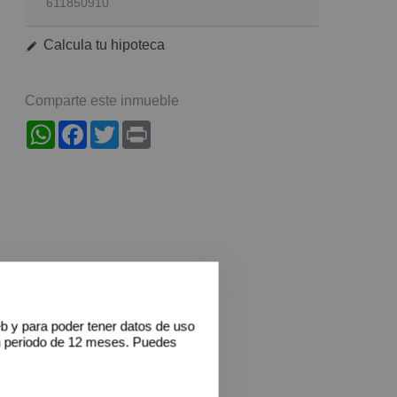
611850910
Calcula tu hipoteca
Comparte este inmueble
WhatsApp
Facebook
Twitter
Print
eb y para poder tener datos de uso
n periodo de 12 meses. Puedes