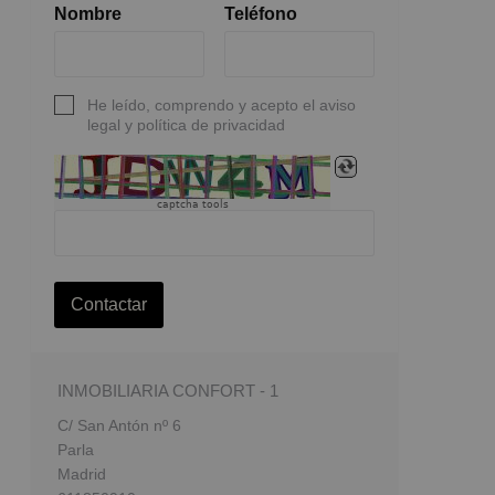
Nombre
Teléfono
He leído, comprendo y acepto el aviso
legal y política de privacidad
captcha tools
Contactar
INMOBILIARIA CONFORT - 1
C/ San Antón nº 6
Parla
Madrid