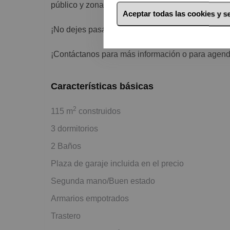
público y zonas verdes. Vive en un entorno tranq
Aceptar todas las cookies y 
¡No dejes pasar esta oportunidad de vivir en el 
¡Contáctanos para más información o para agendar
Características básicas
2
115 m
construidos
3 dormitorios
2 Baños
Plaza de garaje incluida en el precio
Segunda mano/Buen estado
Armarios empotrados
Trastero