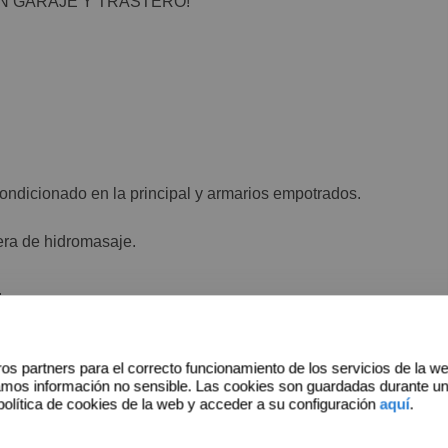
ON GARAJE Y TRASTERO!
ondicionado en la principal y armarios empotrados.
era de hidromasaje.
.
lancia 24h para tu seguridad.
os partners para el correcto funcionamiento de los servicios de la w
 mayor comodidad.
amos información no sensible. Las cookies son guardadas durante u
política de cookies de la web y acceder a su configuración
aquí
.
e Parla, con fácil acceso a todos los servicios, transporte