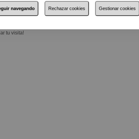
uilo y bien comunicado.
seguir navegando
Rechazar cookies
Gestionar cookies
hogar que siempre has soñado!
 tu visita!